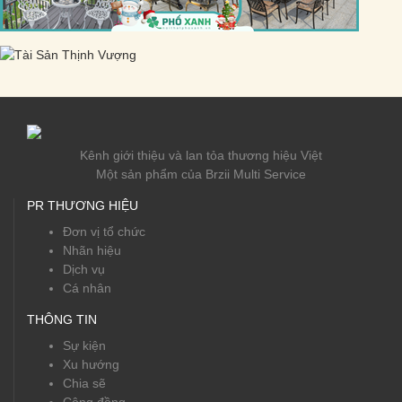
Kênh giới thiệu và lan tỏa thương hiệu Việt
Một sản phẩm của Brzii Multi Service
PR THƯƠNG HIỆU
Đơn vị tổ chức
Nhãn hiệu
Dịch vụ
Cá nhân
THÔNG TIN
Sự kiện
Xu hướng
Chia sẽ