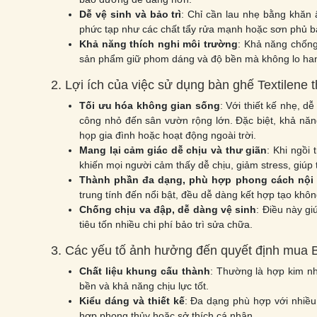
Dễ vệ sinh và bảo trì
: Chỉ cần lau nhẹ bằng khăn
phức tạp như các chất tẩy rửa mạnh hoặc sơn phủ b
Khả năng thích nghi môi trường
: Khả năng chống 
sản phẩm giữ phom dáng và độ bền mà không lo han 
2. Lợi ích của việc sử dụng bàn ghế Textilene 
Tối ưu hóa không gian sống
: Với thiết kế nhẹ, 
công nhỏ đến sân vườn rộng lớn. Đặc biệt, khả năng
họp gia đình hoặc hoạt động ngoài trời.
Mang lại cảm giác dễ chịu và thư giãn
: Khi ngồi 
khiến mọi người cảm thấy dễ chịu, giảm stress, giúp 
Thành phần đa dạng, phù hợp phong cách nội t
trung tính đến nổi bật, đều dễ dàng kết hợp tạo khôn
Chống chịu va đập, dễ dàng vệ sinh
: Điều này gi
tiêu tốn nhiều chi phí bảo trì sửa chữa.
3. Các yếu tố ảnh hưởng đến quyết định mua B
Chất liệu khung cấu thành
: Thường là hợp kim n
bền và khả năng chịu lực tốt.
Kiểu dáng và thiết kế
: Đa dạng phù hợp với nhiều 
hợp phong thủy hoặc sở thích cá nhân.