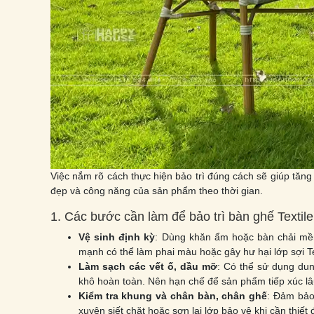
Việc nắm rõ cách thực hiện bảo trì đúng cách sẽ giúp tăng
đẹp và công năng của sản phẩm theo thời gian.
1. Các bước cần làm để bảo trì bàn ghế Textil
Vệ sinh định kỳ
: Dùng khăn ẩm hoặc bàn chải mềm
mạnh có thể làm phai màu hoặc gây hư hại lớp sợi Te
Làm sạch các vết ố, dầu mỡ
: Có thể sử dụng dun
khô hoàn toàn. Nên hạn chế để sản phẩm tiếp xúc lâu
Kiểm tra khung và chân bàn, chân ghế
: Đảm bảo 
xuyên siết chặt hoặc sơn lại lớp bảo vệ khi cần thiế