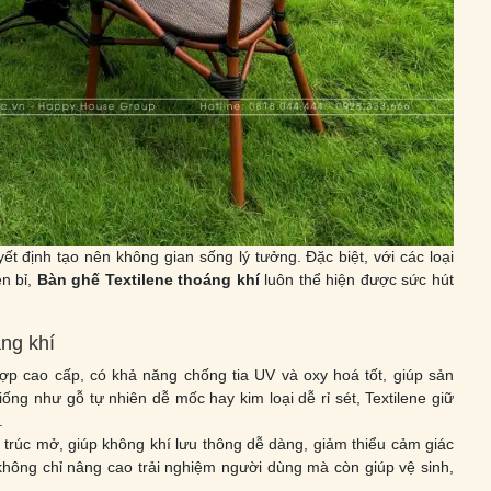
t định tạo nên không gian sống lý tưởng. Đặc biệt, với các loại
ền bỉ,
Bàn ghế Textilene thoáng khí
luôn thể hiện được sức hút
áng khí
ợp cao cấp, có khả năng chống tia UV và oxy hoá tốt, giúp sản
ng như gỗ tự nhiên dễ mốc hay kim loại dễ rỉ sét, Textilene giữ
.
 trúc mở, giúp không khí lưu thông dễ dàng, giảm thiểu cảm giác
không chỉ nâng cao trải nghiệm người dùng mà còn giúp vệ sinh,