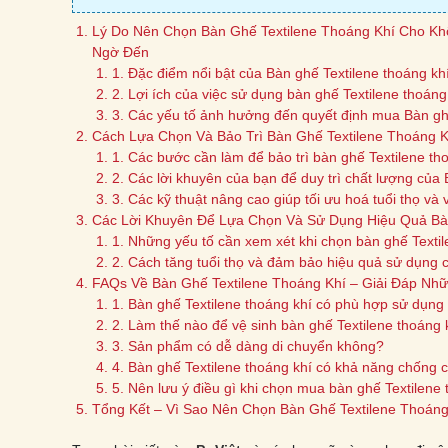
Lý Do Nên Chọn Bàn Ghế Textilene Thoáng Khí Cho Kh
Ngờ Đến
1. Đặc điểm nổi bật của Bàn ghế Textilene thoáng kh
2. Lợi ích của việc sử dụng bàn ghế Textilene thoáng
3. Các yếu tố ảnh hưởng đến quyết định mua Bàn ghế
Cách Lựa Chọn Và Bảo Trì Bàn Ghế Textilene Thoáng K
1. Các bước cần làm để bảo trì bàn ghế Textilene th
2. Các lời khuyên của bạn để duy trì chất lượng của 
3. Các kỹ thuật nâng cao giúp tối ưu hoá tuổi thọ và
Các Lời Khuyên Để Lựa Chọn Và Sử Dụng Hiệu Quả Bàn
1. Những yếu tố cần xem xét khi chọn bàn ghế Textil
2. Cách tăng tuổi thọ và đảm bảo hiệu quả sử dụng 
FAQs Về Bàn Ghế Textilene Thoáng Khí – Giải Đáp Nh
1. Bàn ghế Textilene thoáng khí có phù hợp sử dụng 
2. Làm thế nào để vệ sinh bàn ghế Textilene thoáng
3. Sản phẩm có dễ dàng di chuyển không?
4. Bàn ghế Textilene thoáng khí có khả năng chống ch
5. Nên lưu ý điều gì khi chọn mua bàn ghế Textilene
Tổng Kết – Vì Sao Nên Chọn Bàn Ghế Textilene Thoán