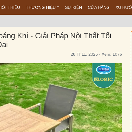
IỚI THIỆU
THƯƠNG HIỆU
SỰ KIỆN
CỬA HÀNG
XU HƯ
áng Khí - Giải Pháp Nội Thất Tối
Đại
28 Th11, 2025 - Xem: 1076