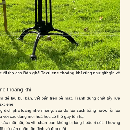
 tuổi thọ cho
Bàn ghế Textilene thoáng khí
cũng như giữ gìn vẻ
ene thoáng khí
 để lau bụi bẩn, vết bẩn trên bề mặt. Tránh dùng chất tẩy rửa
xtilene.
g dịch pha loãng nhẹ nhàng, sau đó lau sạch bằng nước rồi lau
 với các dung môi hoá học có thể gây tổn hại.
các mối nối, ốc vít, chân bàn không bị lỏng hoặc rỉ sét. Thường
t để giữ sản phẩm ổn định và đẹp mắt.