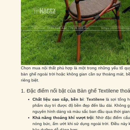
Chọn mua nội thất phù hợp là một trong những yếu tố quyế
bàn ghế ngoài trời hoặc không gian cần sự thoáng mát, b
riêng biệt.
1. Đặc điểm nổi bật của Bàn ghế Textilene tho
Chất liệu cao cấp, bền bỉ
:
Textilene
là sợi tổng h
phẩm duy trì được độ bền đẹp đến lâu dài. Không giố
nguyên hình dáng và màu sắc ban đầu qua thời gian
Khả năng thoáng khí vượt trội
: Nhờ đặc điểm cấu
nóng bức, ẩm ướt khi sử dụng ngoài trời. Điều này 
bảo dưỡng dễ dàng hơn.