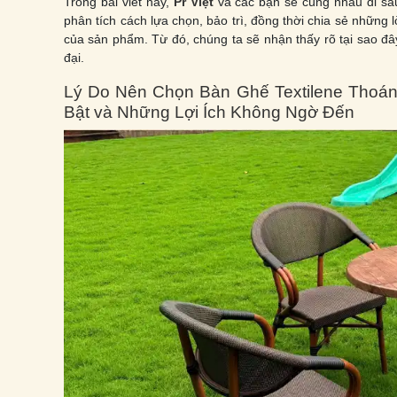
Trong bài viết này,
Pr Việt
và các bạn sẽ cùng nhau đi sâ
phân tích cách lựa chọn, bảo trì, đồng thời chia sẻ những 
của sản phẩm. Từ đó, chúng ta sẽ nhận thấy rõ tại sao đây
đại.
Lý Do Nên Chọn Bàn Ghế Textilene Thoán
Bật và Những Lợi Ích Không Ngờ Đến