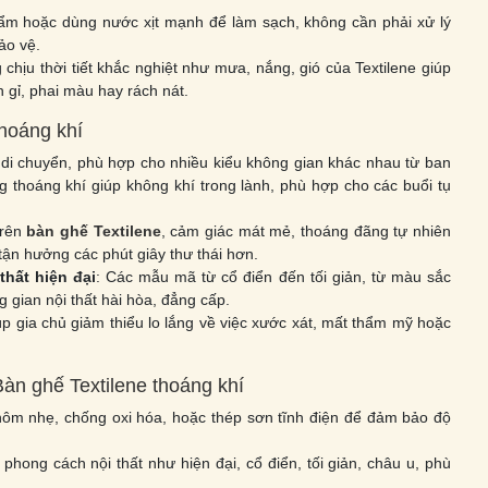
 ẩm hoặc dùng nước xịt mạnh để làm sạch, không cần phải xử lý
ảo vệ.
chịu thời tiết khắc nghiệt như mưa, nắng, gió của Textilene giúp
gỉ, phai màu hay rách nát.
thoáng khí
dễ di chuyển, phù hợp cho nhiều kiểu không gian khác nhau từ ban
 thoáng khí giúp không khí trong lành, phù hợp cho các buổi tụ
trên
bàn ghế Textilene
, cảm giác mát mẻ, thoáng đãng tự nhiên
tận hưởng các phút giây thư thái hơn.
hất hiện đại
: Các mẫu mã từ cổ điển đến tối giản, từ màu sắc
g gian nội thất hài hòa, đẳng cấp.
úp gia chủ giảm thiểu lo lắng về việc xước xát, mất thẩm mỹ hoặc
àn ghế Textilene thoáng khí
hôm nhẹ, chống oxi hóa, hoặc thép sơn tĩnh điện để đảm bảo độ
phong cách nội thất như hiện đại, cổ điển, tối giản, châu u, phù