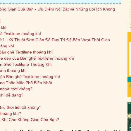
ông Gian Của Bạn - Ưu Điểm Nổi Bật và Những Lợi Ích Không
í
 khí
 Textilene thoáng khí
hí – Kỹ Thuật Đơn Giản Để Duy Trì Độ Bền Vượt Thời Gian
oáng khí
Bàn ghế Textilene thoáng khí
 vẻ đẹp của Bàn ghế Textilene thoáng khí
 Ghế Textilene Thoáng Khí
ene thoáng khí
của Bàn ghế Textilene thoáng khí
ững Thắc Mắc Phổ Biến Nhất
ngoài trời không?
 khí dễ dàng?
ịu thời tiết tốt không?
 thoáng khí?
g Khí Cho Không Gian Của Bạn?