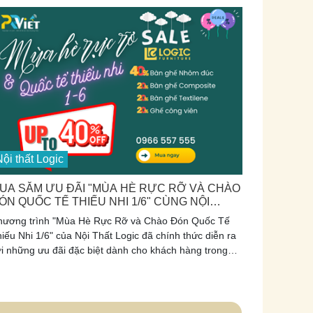
am (1958 - 2024).
ội thất Logic
UA SẮM ƯU ĐÃI "MÙA HÈ RỰC RỠ VÀ CHÀO
ÓN QUỐC TẾ THIẾU NHI 1/6" CÙNG NỘI
HẤT LOGIC
hương trình "Mùa Hè Rực Rỡ và Chào Đón Quốc Tế
iếu Nhi 1/6" của Nội Thất Logic đã chính thức diễn ra
i những ưu đãi đặc biệt dành cho khách hàng trong
ùa hè 2024.