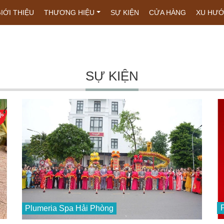
IỚI THIỆU
THƯƠNG HIỆU
SỰ KIỆN
CỬA HÀNG
XU HƯ
SỰ KIỆN
Plumeria Spa Hải Phòng