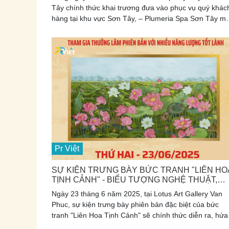
Tây chính thức khai trương đưa vào phục vụ quý khác
hàng tại khu vực Sơn Tây, – Plumeria Spa Sơn Tây mộ
trong những spa dưỡng sinh cao cấp thuộc hệ sinh thá
Công ty Cổ phần Tập đoàn Royal AI-AP, đã chính thức
khai trương tại Khu đô thị HUD Sơn Tây (Căn 01, LKV
08). Sự kiện đánh dấu một bước tiến mới trong hành
trình nhân rộng chuỗi spa 5 sao ứng dụng công nghệ T
tuệ Nhân tạo (AI) tại Việt Nam.
Pr Việt
SỰ KIỆN TRƯNG BÀY BỨC TRANH "LIÊN HO
TỊNH CẢNH" - BIỂU TƯỢNG NGHỆ THUẬT,
TÂM LINH VÀ HÒA BÌNH
Ngày 23 tháng 6 năm 2025, tại Lotus Art Gallery Van
Phuc, sự kiện trưng bày phiên bản đặc biệt của bức
tranh "Liên Hoa Tịnh Cảnh" sẽ chính thức diễn ra, hứa
hẹn mang đến một không gian nghệ thuật và tâm linh