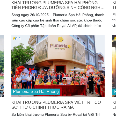
K
KHAI TRƯƠNG PLUMERIA SPA HẢI PHÒNG:
T
TIÊN PHONG ĐƯA DƯỠNG SINH CÔNG NGHỆ
T
CAO VỀ THÀNH PHỐ CẢNG
Pl
Sáng ngày 26/10/2025 – Plumeria Spa Hải Phòng, thành
tr
viên cao cấp của hệ sinh thái chăm sóc sức khỏe thuộc
ch
Công ty Cổ phần Tập đoàn Royal AI-AP, đã chính thức
dị
ch
khai trương tại địa chỉ BH0330 Vinhomes Thượng Lý,
ức
Phường Hồng Bàng, TP. Hải Phòng.
Plumeria Spa Hải Phòng
KHAI TRƯƠNG PLUMERIA SPA VIỆT TRÌ | CƠ
K
SỞ THỨ 6 CHÍNH THỨC RA MẮT
L
Sự kiện khai trương Plumeria Spa by Royal tại Việt Trì
N