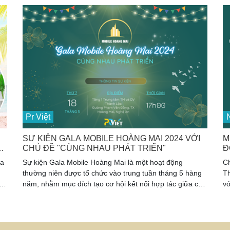
g
cho bạn cơ hội sở hữu sản phẩm chất lượng với giá ưu
N
đãi nhất.
Pr Việt
N
U
SỰ KIỆN GALA MOBILE HOÀNG MAI 2024 VỚI
M
CHỦ ĐỀ "CÙNG NHAU PHÁT TRIỂN"
Đ
T
ủa
Sự kiện Gala Mobile Hoàng Mai là một hoạt động
C
thường niên được tổ chức vào trung tuần tháng 5 hàng
Th
năm, nhằm mục đích tạo cơ hội kết nối hợp tác giữa các
vớ
đơn vị trong ngành Mobile trên địa bàn TX. Hoàng Mai.
m