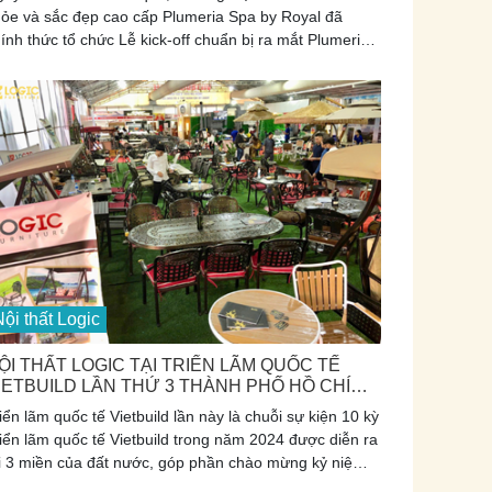
ỏe và sắc đẹp cao cấp Plumeria Spa by Royal đã
ính thức tổ chức Lễ kick-off chuẩn bị ra mắt Plumeria
a Tân Bình- nằm trong chuỗi hệ sinh thái Plumeria
a by Royal. Diễn ra tại chi nhánh văn phòng tầng 5.
y là chi nhánh thứ hai tại TP.HCM và là cơ sở thứ 7
ong hệ thống Plumeria trên toàn quốc, đánh dấu bước
huyển mình mạnh mẽ trên hành trình mở rộng quy mô
 khẳng định vị thế thương hiệu trong ngành spa trị liệu
 nhân hóa tại Việt Nam.
ội thất Logic
ỘI THẤT LOGIC TẠI TRIỂN LÃM QUỐC TẾ
IETBUILD LẦN THỨ 3 THÀNH PHỐ HỒ CHÍ
INH TỪ NGÀY 22/8 - 26/8/2024
iển lãm quốc tế Vietbuild lần này là chuỗi sự kiện 10 kỳ
iển lãm quốc tế Vietbuild trong năm 2024 được diễn ra
i 3 miền của đất nước, góp phần chào mừng kỷ niệm
6 năm Ngày truyền thống của Ngành Xây dựng Việt