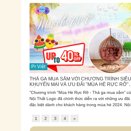
đầy ấn tượng. Đây là cơ hội duy nhất để chiêm ngưỡn
tác phẩm nghệ thuật đã trở thành biểu tượng văn hóa,
tôn giáo và hòa bình, lan tỏa năng lượng tốt lành đến
mọi người.
Pr Việt
THẢ GA MUA SẮM VỚI CHƯƠNG TRÌNH SIÊ
KHUYẾN MẠI VÀ ƯU ĐÃI "MÙA HÈ RỰC RỠ"
CỦA NỘI THẤT LOGIC
"Chương trình "Mùa Hè Rực Rỡ - Thả ga mua sắm" c
Nội Thất Logic đã chính thức diễn ra với những ưu đãi
đặc biệt dành cho khách hàng trong mùa hè 2024. Nội
Thất Logic xin gửi đến quý khách hàng lời tri ân chân
thành và những ưu đãi hấp dẫn nhất để cùng chia sẻ
1
2
3
4
»
niềm vui mua sắm trong mùa hè này.