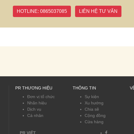
HOTLINE: 0865037085
LIÊN HỆ TƯ VẤN
PR THƯƠNG HIỆU
THÔNG TIN
V
Đơn vị tổ chức
Sự kiện
Nhãn hiệu
Xu hướng
Dịch vụ
Chia sẽ
Cá nhân
Cộng đồng
Cửa hàng
PR VIỆT