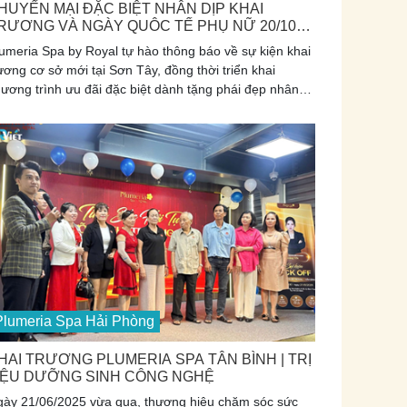
HUYẾN MẠI ĐẶC BIỆT NHÂN DỊP KHAI
RƯƠNG VÀ NGÀY QUÔC TẾ PHỤ NỮ 20/10
ẠI PLUMERIA SPA SƠN TÂY
umeria Spa by Royal tự hào thông báo về sự kiện khai
ương cơ sở mới tại Sơn Tây, đồng thời triển khai
ương trình ưu đãi đặc biệt dành tặng phái đẹp nhân
p kỷ niệm Ngày Phụ nữ Việt Nam 20/10.
Plumeria Spa Hải Phòng
HAI TRƯƠNG PLUMERIA SPA TÂN BÌNH | TRỊ
IỆU DƯỠNG SINH CÔNG NGHỆ
gày 21/06/2025 vừa qua, thương hiệu chăm sóc sức