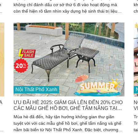
h
không chỉ đánh dấu cơ sở thứ 6 đi vào hoạt động mà
kh
t
còn thể hiện rõ tầm nhìn xây dựng hệ sinh thái trị liệu
ch
i
dưỡng sinh chuẩn hóa trên toàn quốc. Khách mời ấn
sp
tượng với không gian hoàng gia, kỹ thuật chuyên sâu và
Sp
cam kết phát triển bền vững vì sức khỏe cộng đồng.
Đâ
tr
rí
c
và
cá
Nội Thất Phố Xanh
N
A
ƯU ĐÃI HÈ 2025: GIẢM GIÁ LÊN ĐẾN 20% CHO
N
CÁC MẪU GHẾ HỒ BƠI, GHẾ TẮM NẮNG TẠI
V
NỘI THẤT PHỐ XANH
M
Mùa hè đã đến, hãy tận hưởng không gian thư giãn
Tr
tuyệt vời với các mẫu ghế hồ bơi, ghế tắm nắng và ghế
Tr
nằm bãi biển từ Nội Thất Phố Xanh. Đặc biệt, chương
tạ
trình khuyến mãi giảm giá lên đến 20% sẽ mang đến
6