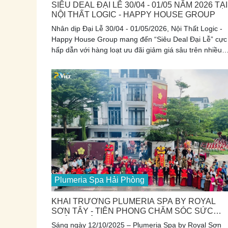
SIÊU DEAL ĐẠI LỄ 30/04 - 01/05 NĂM 2026 TẠI
NỘI THẤT LOGIC - HAPPY HOUSE GROUP
Nhân dịp Đại Lễ 30/04 - 01/05/2026, Nội Thất Logic -
Happy House Group mang đến “Siêu Deal Đại Lễ” cực
hấp dẫn với hàng loạt ưu đãi giảm giá sâu trên nhiều
dòng sản phẩm nội thất. Đây là cơ hội lý tưởng để khá
hàng nâng cấp không gian sống, làm mới tổ ấm với m
chi phí tiết kiệm hơn bao giờ hết. Số lượng ưu đãi có
hạn trong thời gian ngắn, nhanh tay nắm bắt để không
bỏ lỡ những deal nội thất tốt nhất mùa lễ này!
Plumeria Spa Hải Phòng
KHAI TRƯƠNG PLUMERIA SPA BY ROYAL
SƠN TÂY - TIÊN PHONG CHĂM SÓC SỨC
KHỎE CHỦ ĐỘNG TÍCH HỢP CÔNG NGHỆ AI
Sáng ngày 12/10/2025 – Plumeria Spa by Royal Sơn