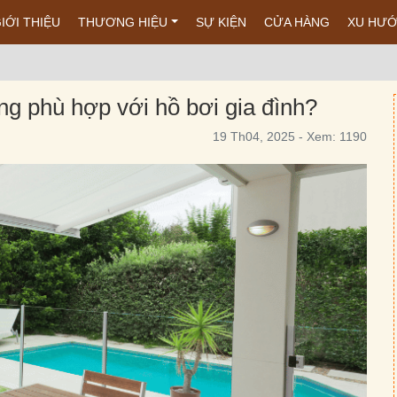
IỚI THIỆU
THƯƠNG HIỆU
SỰ KIỆN
CỬA HÀNG
XU HƯ
g phù hợp với hồ bơi gia đình?
19 Th04, 2025 - Xem: 1190