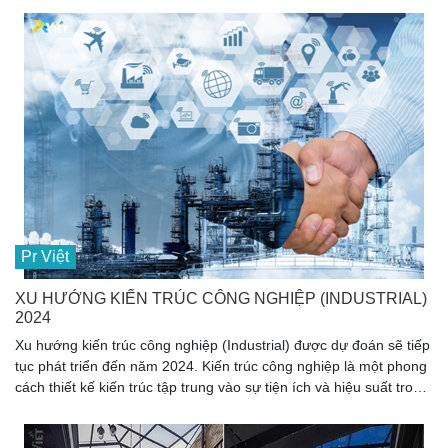
hiện đại và chất lượng tốt, các sản phẩm ngoại thất sân vườn
không chỉ mang đến vẻ đẹp mà còn tạo nên sự tiện nghi và thoải
mái cho người sử dụng.
Pr Việt
XU HƯỚNG KIẾN TRÚC CÔNG NGHIỆP (INDUSTRIAL)
2024
Xu hướng kiến trúc công nghiệp (Industrial) được dự đoán sẽ tiếp
tục phát triển đến năm 2024. Kiến trúc công nghiệp là một phong
cách thiết kế kiến trúc tập trung vào sự tiện ích và hiệu suất trong
các không gian công nghiệp và sản xuất.