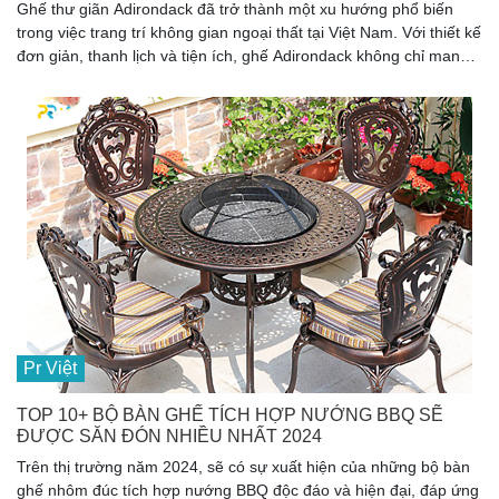
Ghế thư giãn Adirondack đã trở thành một xu hướng phổ biến
trong việc trang trí không gian ngoại thất tại Việt Nam. Với thiết kế
đơn giản, thanh lịch và tiện ích, ghế Adirondack không chỉ mang
lại sự thoải mái mà còn tạo điểm nhấn cho không gian sống của
mọi gia đình.
Pr Việt
TOP 10+ BỘ BÀN GHẾ TÍCH HỢP NƯỚNG BBQ SẼ
ĐƯỢC SĂN ĐÓN NHIỀU NHẤT 2024
Trên thị trường năm 2024, sẽ có sự xuất hiện của những bộ bàn
ghế nhôm đúc tích hợp nướng BBQ độc đáo và hiện đại, đáp ứng