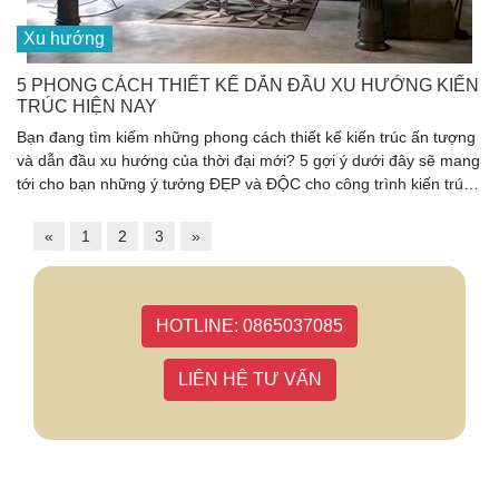
Xu hướng
5 PHONG CÁCH THIẾT KẾ DẪN ĐẦU XU HƯỚNG KIẾN
TRÚC HIỆN NAY
Bạn đang tìm kiếm những phong cách thiết kế kiến trúc ấn tượng
và dẫn đầu xu hướng của thời đại mới? 5 gợi ý dưới đây sẽ mang
tới cho bạn những ý tưởng ĐẸP và ĐỘC cho công trình kiến trúc
của mình.
«
1
2
3
»
HOTLINE: 0865037085
LIÊN HỆ TƯ VẤN