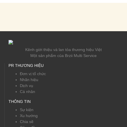
Kênh giới thiệu và lan tỏa thương hiệu Việt
Một sản phẩm của Brzii Multi Service
PR THƯƠNG HIỆU
Đơn vị tổ chức
Nhãn hiệu
Dịch vụ
Cá nhân
THÔNG TIN
Sự kiện
Xu hướng
Chia sẽ