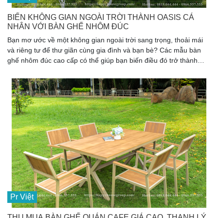
BIẾN KHÔNG GIAN NGOÀI TRỜI THÀNH OASIS CÁ
NHÂN VỚI BÀN GHẾ NHÔM ĐÚC
Bạn mơ ước về một không gian ngoài trời sang trọng, thoải mái
và riêng tư để thư giãn cùng gia đình và bạn bè? Các mẫu bàn
ghế nhôm đúc cao cấp có thể giúp bạn biến điều đó trở thành
hiện thực. Với thiết kế ấn tượng, chất lượng vượt trội và khả năng
chống chịu thời tiết đáng kinh ngạc, những chiếc bàn ghế này sẽ
giúp nâng tầm không gian sống của bạn lên một tầm cao mới.
Pr Việt
THU MUA BÀN GHẾ QUÁN CAFE GIÁ CAO, THANH LÝ