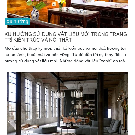
Xu hướng
XU HƯỚNG SỬ DỤNG VẬT LIỆU MỚI TRONG TRANG
TRÍ KIẾN TRÚC VÀ NỘI THẤT
Mở đầu cho thập kỷ mới, thiết kế kiến trúc và nội thất hướng tới
sự an lành, thoải mái và bền vững. Từ đó dẫn tới sự thay đổi xu
hướng sử dụng vật liệu mới. Những dòng vật liệu “xanh” an toàn
cho sức khỏe, thân thiện với môi trường tiếp tục lên ngôi.