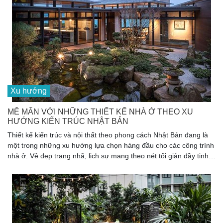
Xu hướng
MÊ MẨN VỚI NHỮNG THIẾT KẾ NHÀ Ở THEO XU
HƯỚNG KIẾN TRÚC NHẬT BẢN
Thiết kế kiến trúc và nội thất theo phong cách Nhật Bản đang là
một trong những xu hướng lựa chọn hàng đầu cho các công trình
nhà ở. Vẻ đẹp trang nhã, lịch sự mang theo nét tối giản đầy tinh
tế, xu hướng kiến trúc Nhật Bản đã và đang kiến tạo nên những
không gian sống tuyệt vời, thoải mái và đầy tận hưởng cho nhiều
gia đình Việt.