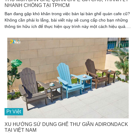
NHANH CHÓNG TẠI TPHCM
Bạn đang gặp khó khăn trong việc bán lại bàn ghế quán cafe cũ?
Không cần phải lo lắng, bài viết này sẽ cung cấp cho bạn những
thông tin hữu ích để thực hiện quy trình này một cách hiệu quả.
Với hơn 5 năm kinh nghiệm trong lĩnh vực thu mua bàn ghế quán
cafe, tôi hiểu rằng việc thanh lý bàn ghế quán cafe không chỉ giúp
giải phóng không gian mà còn mang lại một khoản thu đáng kể.
Hãy cùng tìm hiểu các mẹo và kinh nghiệm của tôi để có trải
nghiệm bán lại bàn ghế quán cafe suôn sẻ.
Pr Việt
XU HƯỚNG SỬ DỤNG GHẾ THƯ GIÃN ADIRONDACK
TẠI VIỆT NAM