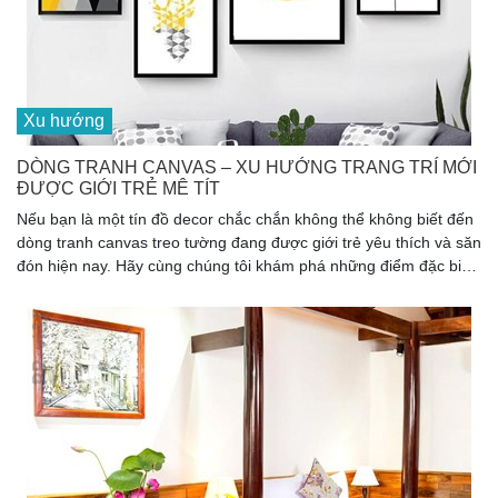
Xu hướng
DÒNG TRANH CANVAS – XU HƯỚNG TRANG TRÍ MỚI
ĐƯỢC GIỚI TRẺ MÊ TÍT
Nếu bạn là một tín đồ decor chắc chắn không thể không biết đến
dòng tranh canvas treo tường đang được giới trẻ yêu thích và săn
đón hiện nay. Hãy cùng chúng tôi khám phá những điểm đặc biệt
của tranh canvas, để biết lý do vì sao nó lại có thể “làm mưa làm
gió” xu hướng trang trí của giới trẻ hiện nay.