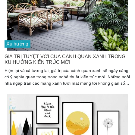
Xu hướng
GIÁ TRỊ TUYỆT VỜI CỦA CẢNH QUAN XANH TRONG
XU HƯỚNG KIẾN TRÚC MỚI
Hiện tại và cả tương lai, giá trị của cảnh quan xanh sẽ ngày càng
có ý nghĩa quan trọng trong nghệ thuật kiến trúc mới. Những ngôi
nhà ngập tràn các mảng xanh tươi mát mang tới không gian sống
trong lành, đầy áp hơi thở thiên nhiên từ đó kiến tạo cuộc sống
bền vững cho con người, giúp chúng ta khỏe mạnh và hạnh phúc
hơn.