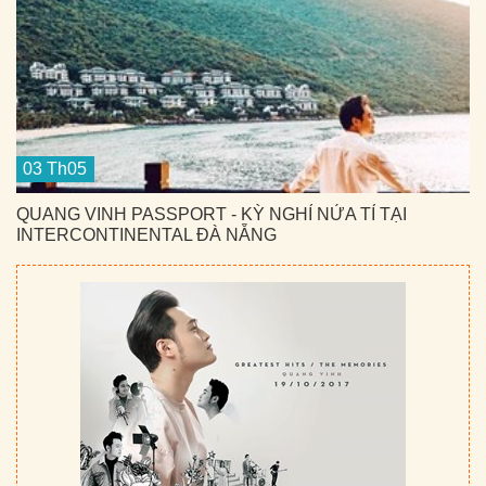
03 Th05
QUANG VINH PASSPORT - KỲ NGHỈ NỬA TỈ TẠI
INTERCONTINENTAL ĐÀ NẴNG