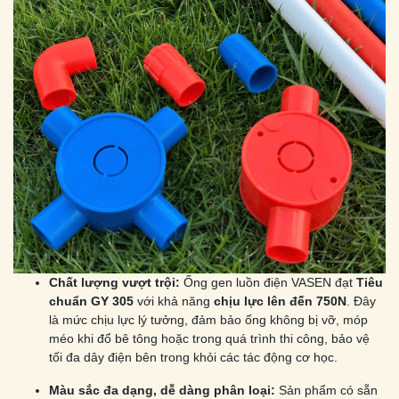
Chất lượng vượt trội:
Ống gen luồn điện VASEN đạt
Tiêu
chuẩn GY 305
với khả năng
chịu lực lên đến 750N
. Đây
là mức chịu lực lý tưởng, đảm bảo ống không bị vỡ, móp
méo khi đổ bê tông hoặc trong quá trình thi công, bảo vệ
tối đa dây điện bên trong khỏi các tác động cơ học.
Màu sắc đa dạng, dễ dàng phân loại:
Sản phẩm có sẵn