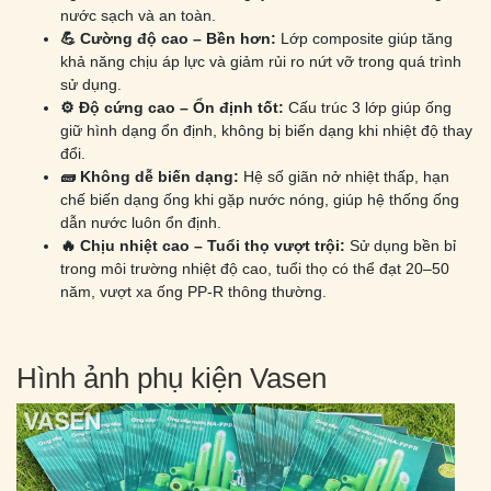
nước sạch và an toàn.
💪
Cường độ cao – Bền hơn:
Lớp composite giúp tăng
khả năng chịu áp lực và giảm rủi ro nứt vỡ trong quá trình
sử dụng.
⚙️
Độ cứng cao – Ổn định tốt:
Cấu trúc 3 lớp giúp ống
giữ hình dạng ổn định, không bị biến dạng khi nhiệt độ thay
đổi.
🧱
Không dễ biến dạng:
Hệ số giãn nở nhiệt thấp, hạn
chế biến dạng ống khi gặp nước nóng, giúp hệ thống ống
dẫn nước luôn ổn định.
🔥
Chịu nhiệt cao – Tuổi thọ vượt trội:
Sử dụng bền bỉ
trong môi trường nhiệt độ cao, tuổi thọ có thể đạt 20–50
năm, vượt xa ống PP-R thông thường.
Hình ảnh phụ kiện Vasen