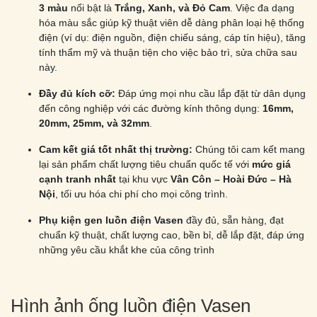
3 màu
nổi bật là
Trắng, Xanh, và Đỏ Cam
. Việc đa dạng
hóa màu sắc giúp kỹ thuật viên dễ dàng phân loại hệ thống
điện (ví dụ: điện nguồn, điện chiếu sáng, cáp tín hiệu), tăng
tính thẩm mỹ và thuận tiện cho việc bảo trì, sửa chữa sau
này.
Đầy đủ kích cỡ:
Đáp ứng mọi nhu cầu lắp đặt từ dân dụng
đến công nghiệp với các đường kính thông dụng:
16mm,
20mm, 25mm, và 32mm
.
Cam kết giá tốt nhất thị trường:
Chúng tôi cam kết mang
lại sản phẩm chất lượng tiêu chuẩn quốc tế với
mức giá
cạnh tranh nhất
tại khu vực
Vân Côn – Hoài Đức – Hà
Nội
, tối ưu hóa chi phí cho mọi công trình.
Phụ kiện gen luồn điện Vasen
đầy đủ, sẵn hàng, đạt
chuẩn kỹ thuật, chất lượng cao, bền bỉ, dễ lắp đặt, đáp ứng
những yêu cầu khắt khe của công trình
Hình ảnh ống luồn điện Vasen