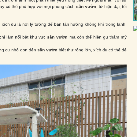
ã trở thành một phần thiết yếu trong thiết kế ngoại thất. Với sự
 nay có thể phù hợp với mọi phong cách
sân vườn
, từ hiện đại, tối
i, xích đu là nơi lý tưởng để bạn tận hưởng không khí trong lành,
chỉ làm nổi bật khu vực
sân vườn
mà còn thể hiện gu thẩm mỹ
ng cư nhỏ gọn đến
sân vườn
biệt thự rộng lớn, xích đu có thể dễ