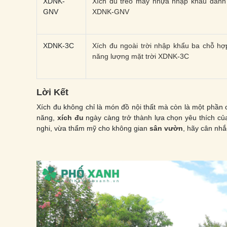
XDNK-
Xích đu treo mây nhựa nhập khẩu dành
GNV
XDNK-GNV
XDNK-3C
Xích đu ngoài trời nhập khẩu ba chỗ h
năng lượng mặt trời XDNK-3C
Lời Kết
Xích đu không chỉ là món đồ nội thất mà còn là một phần c
năng,
xích đu
ngày càng trở thành lựa chọn yêu thích củ
nghi, vừa thẩm mỹ cho không gian
sân vườn
, hãy cân nhắ