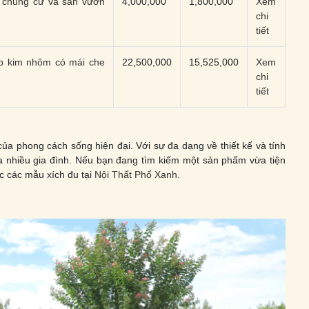
 chung cư và sân vườn
4,000,000
1,800,000
Xem
chi
tiết
ợp kim nhôm có mái che
22,500,000
15,525,000
Xem
chi
tiết
ủa phong cách sống hiện đại. Với sự đa dạng về thiết kế và tính
a nhiều gia đình. Nếu bạn đang tìm kiếm một sản phẩm vừa tiện
c các mẫu xích đu tại
Nội Thất Phố Xanh
.