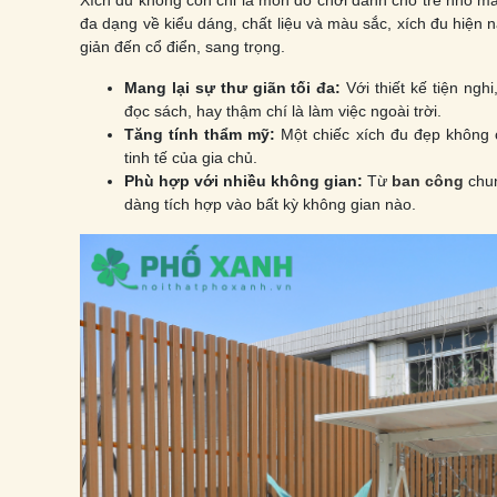
Xích đu không còn chỉ là món đồ chơi dành cho trẻ nhỏ mà đ
đa dạng về kiểu dáng, chất liệu và màu sắc, xích đu hiện
giản đến cổ điển, sang trọng.
Mang lại sự thư giãn tối đa:
Với thiết kế tiện ngh
đọc sách, hay thậm chí là làm việc ngoài trời.
Tăng tính thẩm mỹ:
Một chiếc xích đu đẹp không 
tinh tế của gia chủ.
Phù hợp với nhiều không gian:
Từ
ban công
chu
dàng tích hợp vào bất kỳ không gian nào.