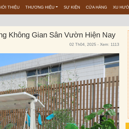
IỚI THIỆU
THƯƠNG HIỆU
SỰ KIỆN
CỬA HÀNG
XU HƯ
ng Không Gian Sân Vườn Hiện Nay
02 Th04, 2025 - Xem: 1113