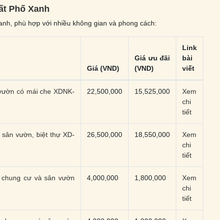
ất Phố Xanh
Xanh, phù hợp với nhiều không gian và phong cách:
Link
Giá ưu đãi
bài
Giá (VND)
(VND)
viết
 vườn có mái che XDNK-
22,500,000
15,525,000
Xem
chi
tiết
 sân vườn, biệt thự XD-
26,500,000
18,550,000
Xem
chi
tiết
 chung cư và sân vườn
4,000,000
1,800,000
Xem
chi
tiết