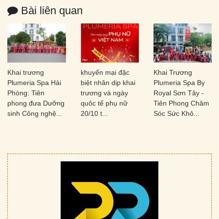
Bài liên quan
khuyến mại đặc
Khai Trương
Khai Trương
biệt nhân dịp khai
Plumeria Spa By
Plumeria Spa Việt
trương và ngày
Royal Sơn Tây -
Trì | Cơ Sở Thứ 6
quôc tế phụ nữ
Tiên Phong Chăm
Chính Thức Ra
20/10 t...
Sóc Sức Khỏ...
Mắt