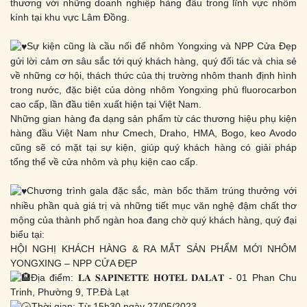
thương với những doanh nghiệp hàng đầu trong lĩnh vực nhôm
kính tại khu vực Lâm Đồng.
Sự kiện cũng là cầu nối để nhôm Yongxing và NPP Cửa Đẹp
gửi lời cảm ơn sâu sắc tới quý khách hàng, quý đối tác và chia sẻ
về những cơ hội, thách thức của thị trường nhôm thanh định hình
trong nước, đặc biệt của dòng nhôm Yongxing phủ fluorocarbon
cao cấp, lần đầu tiên xuất hiện tại Việt Nam.
Những gian hàng đa dạng sản phẩm từ các thương hiệu phụ kiện
hàng đầu Việt Nam như Cmech, Draho, HMA, Bogo, keo Avodo
cũng sẽ có mặt tại sự kiện, giúp quý khách hàng có giải pháp
tổng thể về cửa nhôm và phụ kiện cao cấp.
Chương trình gala đặc sắc, màn bốc thăm trúng thưởng với
nhiều phần quà giá trị và những tiết mục văn nghệ đậm chất thơ
mộng của thành phố ngàn hoa đang chờ quý khách hàng, quý đại
biểu tại:
HỘI NGHỊ KHÁCH HÀNG & RA MẮT SẢN PHẨM MỚI NHÔM
YONGXING – NPP CỬA ĐẸP
Địa điểm: 𝐋𝐀 𝐒𝐀𝐏𝐈𝐍𝐄𝐓𝐓𝐄 𝐇𝐎𝐓𝐄𝐋 𝐃𝐀𝐋𝐀𝐓 - 01 Phan Chu
Trinh, Phường 9, TP.Đà Lạt
Thời gian: Từ 15h30 ngày 27/05/2023