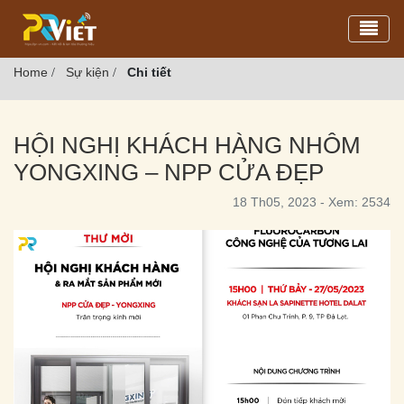
Toggl
Home
Sự kiện
Chi tiết
/
/
HỘI NGHỊ KHÁCH HÀNG NHÔM
YONGXING – NPP CỬA ĐẸP
18 Th05, 2023 - Xem: 2534