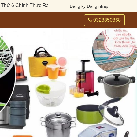
 6 Chính Thức Ra Mắt
|
Khai Trương Plumeria Spa Tân Bình |
Đăng ký
Đăng nhập
0328850868