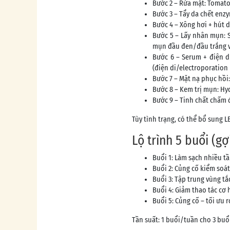
Bước 2 – Rửa mặt: Tomato
Bước 3 – Tẩy da chết enz
Bước 4 – Xông hơi + hút 
Bước 5 – Lấy nhân mụn: S
mụn đầu đen/đầu trắng v
Bước 6 – Serum + điện d
(điện di/electroporation
Bước 7 – Mặt nạ phục hồi:
Bước 8 – Kem trị mụn: Hy
Bước 9 – Tinh chất chấm 
Tùy tình trạng, có thể bổ sung 
Lộ trình 5 buổi (gợ
Buổi 1: Làm sạch nhiều tầ
Buổi 2: Củng cố kiểm soá
Buổi 3: Tập trung vùng t
Buổi 4: Giảm thao tác cơ 
Buổi 5: Củng cố – tối ưu 
Tần suất: 1 buổi/tuần cho 3 buổi