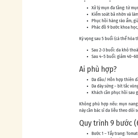
Xử lý mụn đa tầng: từ mụ
Kiểm soát bã nhờn và làm
Phục hồi hàng rào ẩm, gi
Phác đồ 9 bước khoa học, 
Kỳ vọng sau 5 buổi (cá thể hóa t
Sau 2–3 buổi: da khô tho
Sau 4–5 buổi: giảm 40–6
Ai phù hợp?
Da dầu/ Hỗn hợp thiên d
Da dày sừng – bít tắc vùn
Khách cần phục hồi sau 
Không phù hợp nếu: mụn nang/n
này cần bác sĩ da liễu theo dõi 
Quy trình 9 bước 
Bước 1 – Tẩy trang: Toma