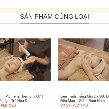
SẢN PHẨM CÙNG LOẠI
rình Plumeria Harmony 60’ |
Liệu Trình Trắng Mịn Da 360 Độ
ọng – Trẻ Hóa Da
Đều Màu – Giảm Sạm Nám
: PLD-CSD
Mã SP: PLD-TMD