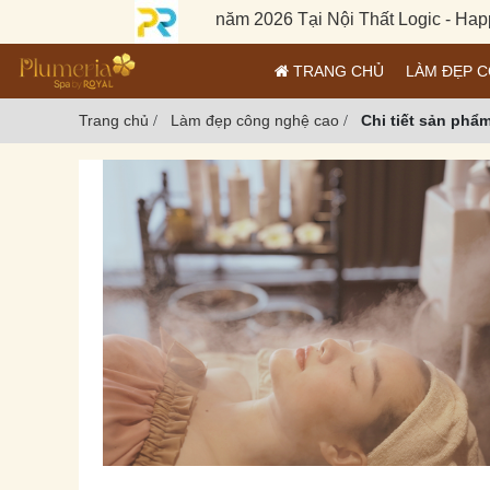
l Đại Lễ 30/04 - 01/05 năm 2026 Tại Nội Thất Logic - Happy H
TRANG CHỦ
LÀM ĐẸP 
Trang chủ
Làm đẹp công nghệ cao
Chi tiết sản phẩ
/
/