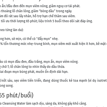
n ẩn/đầu đen đến mụn viêm nông, giảm nguy cơ tái phát.
 thoáng lỗ chân lông, giảm “bóng dầu” trong ngày.
ảm đỏ rát sau lấy nhân, hỗ trợ hạn chế thâm sau viêm.
tối ưu thời lượng 65 phút; liệu trình 5 buổi theo dõi sát đáp ứng.
heo từng làn da):
áng hơn, sờ mịn, có thể có “đẩy mụn” nhẹ.
0% tổn thương mức nhẹ–trung bình, mụn viêm mới xuất hiện ít hơn, bề mặt
ầu có mụn đầu đen, đầu trắng, mụn ẩn, mụn viêm nông.
g chữ T; lỗ chân lông to nhìn thấy do dầu thừa.
giai đoạn mụn bùng phát, muốn ổn định dài hạn.
ốt sâu, sẹo viêm tiến triển, đang dùng thuốc kê toa mạnh (ví dụ isotre
song song.
(65 phút/buổi)
to Cleansing Water làm sạch dịu, sáng da, không gây khô căng.