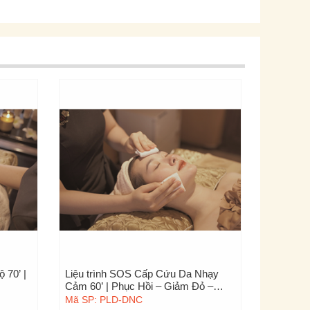
 70’ |
Liệu trình SOS Cấp Cứu Da Nhạy
LIỆU P
Cảm 60’ | Phục Hồi – Giảm Đỏ –
45 phút –
Sáng Da
Mã SP: PLD-DNC
Mã SP: 