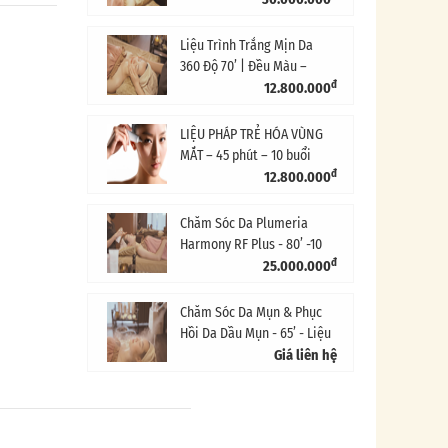
10 Buổi
Liệu Trình Trắng Mịn Da
360 Độ 70’ | Đều Màu –
đ
Giảm Sạm Nám
12.800.000
LIỆU PHÁP TRẺ HÓA VÙNG
MẮT – 45 phút – 10 buổi
đ
12.800.000
Chăm Sóc Da Plumeria
Harmony RF Plus - 80’ -10
đ
Buổi
25.000.000
Chăm Sóc Da Mụn & Phục
Hồi Da Dầu Mụn - 65’ - Liệu
Trình 5 Buổi
Giá liên hệ