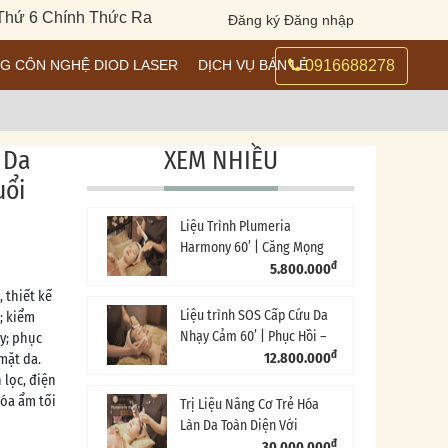
6 Chính Thức Ra Mắt
|
Khai Trương Plumeria Spa Tân Bình | T
Đăng ký
Đăng nhập
NG CÔN NGHỆ DIOD LASER
DỊCH VỤ BÁN LẺ
0916688278
 Da
XEM NHIỀU
uổi
Liệu Trình Plumeria
Harmony 60’ | Căng Mọng
đ
– Trẻ Hóa Da
5.800.000
 thiết kế
Liệu trình SOS Cấp Cứu Da
; kiểm
Nhạy Cảm 60’ | Phục Hồi –
y; phục
đ
Giảm Đỏ – Sáng Da
12.800.000
mặt da.
 lọc, điện
hóa ẩm tối
Trị Liệu Nâng Cơ Trẻ Hóa
Làn Da Toàn Diện Với
đ
Caviar và Kim Cương 90' -
30.000.000