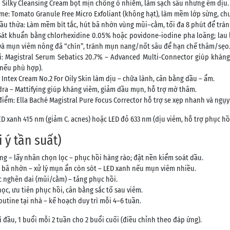
 Silky Cleansing Cream bọt mịn chống ô nhiễm, làm sạch sâu nhưng êm dịu.
yme: Tomato Granule Free Micro Exfoliant (không hạt), làm mềm lớp sừng, chu
dầu thừa: Làm mềm bít tắc, hút bã nhờn vùng mũi–cằm, tối đa 8 phút để trán
át khuẩn bằng chlorhexidine 0.05% hoặc povidone-iodine pha loãng; lau l
à mụn viêm nông đã “chín”, tránh mụn nang/nốt sâu để hạn chế thâm/sẹo
i: Magistral Serum Sebatics 20.7% – Advanced Multi-Connector giúp kháng
 nếu phù hợp).
 Intex Cream No.2 For Oily Skin làm dịu – chữa lành, cân bằng dầu – ẩm.
dra – Mattifying giúp kháng viêm, giảm dầu mụn, hỗ trợ mờ thâm.
điểm: Ella Baché Magistral Pure Focus Corrector hỗ trợ se xẹp nhanh và ngụ
LED xanh 415 nm (giảm C. acnes) hoặc LED đỏ 633 nm (dịu viêm, hỗ trợ phục hồ
i ý tần suất)
ng – lấy nhân chọn lọc – phục hồi hàng rào; đặt nền kiểm soát dầu.
t bã nhờn – xử lý mụn ẩn còn sót – LED xanh nếu mụn viêm nhiều.
ắc nghẽn dai (mũi/cằm) – tăng phục hồi.
học, ưu tiên phục hồi, cân bằng sắc tố sau viêm.
routine tại nhà – kế hoạch duy trì mỗi 4–6 tuần.
 đầu, 1 buổi mỗi 2 tuần cho 2 buổi cuối (điều chỉnh theo đáp ứng).