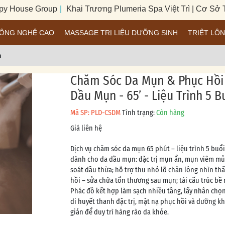
ouse Group
|
Khai Trương Plumeria Spa Việt Trì | Cơ Sở Thứ 
CÔNG NGHỆ CAO
MASSAGE TRỊ LIỆU DƯỠNG SINH
TRIỆT LÔ
m
Chăm Sóc Da Mụn & Phục Hồi
Dầu Mụn - 65’ - Liệu Trình 5 B
Mã SP: PLD-CSDM
Tình trạng:
Còn hàng
Giá liên hệ
Dịch vụ chăm sóc da mụn 65 phút – liệu trình 5 buổi,
dành cho da dầu mụn: đặc trị mụn ẩn, mụn viêm mủ
soát dầu thừa; hỗ trợ thu nhỏ lỗ chân lông nhìn thấ
hồi – sửa chữa tổn thương sau mụn; tái cấu trúc bề 
Phác đồ kết hợp làm sạch nhiều tầng, lấy nhân chọn
di huyết thanh đặc trị, mặt nạ phục hồi và dưỡng k
giản để duy trì hàng rào da khỏe.