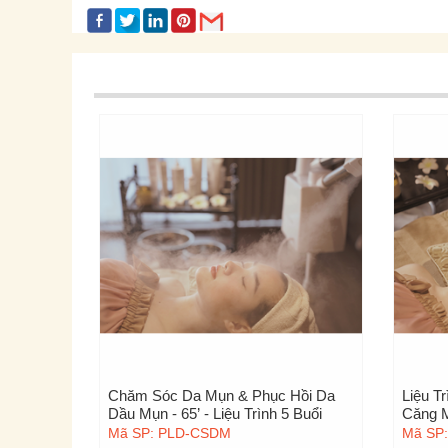
rmony RF
Chăm Sóc Da Mụn & Phục Hồi Da
Liệu T
Dầu Mụn - 65’ - Liệu Trình 5 Buổi
Căng M
Mã SP: PLD-CSDM
Mã SP