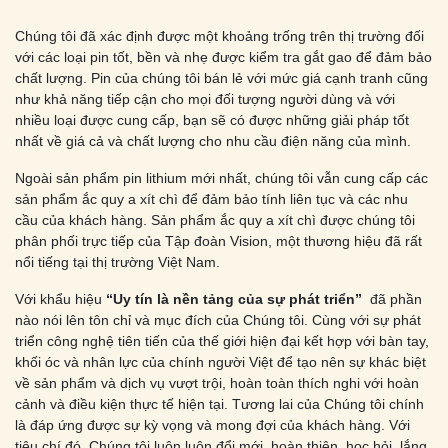
Chúng tôi đã xác định được một khoảng trống trên thị trường đối
với các loại pin tốt, bền và nhẹ được kiểm tra gắt gao để đảm bảo
chất lượng. Pin của chúng tôi bán lẻ với mức giá cạnh tranh cũng
như khả năng tiếp cận cho mọi đối tượng người dùng và với
nhiều loại được cung cấp, bạn sẽ có được những giải pháp tốt
nhất về giá cả và chất lượng cho nhu cầu điện năng của mình.
Ngoài sản phẩm pin lithium mới nhất, chúng tôi vẫn cung cấp các
sản phẩm ắc quy a xít chì để đảm bảo tính liên tục và các nhu
cầu của khách hàng. Sản phẩm ắc quy a xít chì được chúng tôi
phân phối trực tiếp của Tập đoàn Vision, một thương hiệu đã rất
nổi tiếng tại thị trường Việt Nam.
Với khẩu hiệu
“Uy tín là nền tảng của sự phát triển”
đã phần
nào nói lên tôn chỉ và mục đích của Chúng tôi. Cùng với sự phát
triển công nghệ tiên tiến của thế giới hiện đại kết hợp với bàn tay,
khối óc và nhân lực của chính người Việt để tạo nên sự khác biệt
về sản phẩm và dịch vụ vượt trội, hoàn toàn thích nghi với hoàn
cảnh và điều kiện thực tế hiện tại. Tương lai của Chúng tôi chính
là đáp ứng được sự kỳ vọng và mong đợi của khách hàng. Với
tiêu chí đó, Chúng tôi luôn luôn đổi mới, hoàn thiện, học hỏi, lắng