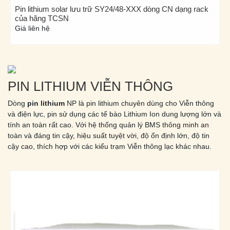
Pin lithium solar lưu trữ SY24/48-XXX dòng CN dạng rack
Pi
của hãng TCSN
tr
Giá liên hệ
Gi
PIN LITHIUM VIỄN THÔNG
Dòng
pin lithium
NP là pin lithium chuyên dùng cho Viễn thông
và điện lực, pin sử dụng các tế bào Lithium Ion dung lượng lớn và
tính an toàn rất cao. Với hệ thống quản lý BMS thông minh an
toàn và đáng tin cậy, hiệu suất tuyệt vời, độ ổn định lớn, độ tin
cậy cao, thích hợp với các kiểu trạm Viễn thông lạc khác nhau.
Pin Lithium Vision viễn thông 48V, 100Ah V-LFP48100
Giá liên hệ