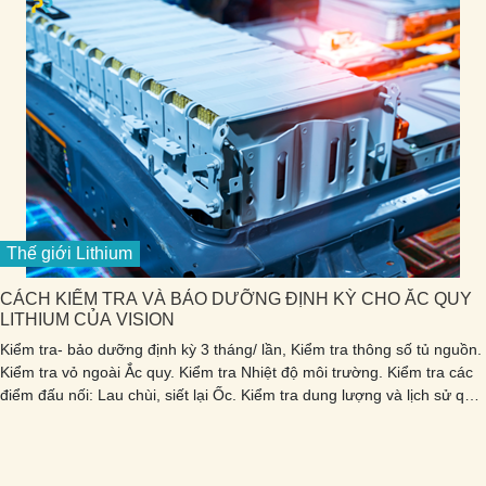
Thế giới Lithium
CÁCH KIỂM TRA VÀ BẢO DƯỠNG ĐỊNH KỲ CHO ẮC QUY
LITHIUM CỦA VISION
Kiểm tra- bảo dưỡng định kỳ 3 tháng/ lần, Kiểm tra thông số tủ nguồn.
Kiểm tra vỏ ngoài Ắc quy. Kiểm tra Nhiệt độ môi trường. Kiểm tra các
điểm đấu nối: Lau chùi, siết lại Ốc. Kiểm tra dung lượng và lịch sử quá
trình hoạt động của ắc quy bằng phần mềm chuyên dụng.