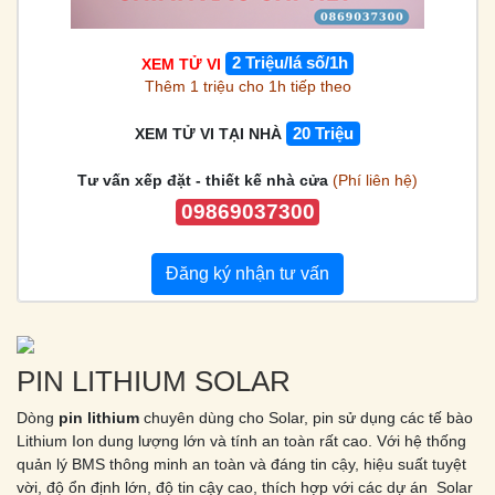
XEM TỬ VI
2 Triệu/lá số/1h
Thêm 1 triệu cho 1h tiếp theo
XEM TỬ VI TẠI NHÀ
20 Triệu
Tư vấn xếp đặt - thiết kế nhà cửa
(Phí liên hệ)
09869037300
Đăng ký nhận tư vấn
PIN LITHIUM SOLAR
Dòng
pin lithium
chuyên dùng cho Solar, pin sử dụng các tế bào
Lithium Ion dung lượng lớn và tính an toàn rất cao. Với hệ thống
quản lý BMS thông minh an toàn và đáng tin cậy, hiệu suất tuyệt
vời, độ ổn định lớn, độ tin cậy cao, thích hợp với các dự án Solar